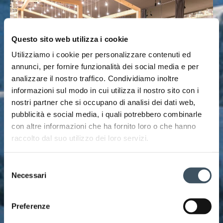
Questo sito web utilizza i cookie
Utilizziamo i cookie per personalizzare contenuti ed
annunci, per fornire funzionalità dei social media e per
analizzare il nostro traffico. Condividiamo inoltre
informazioni sul modo in cui utilizza il nostro sito con i
nostri partner che si occupano di analisi dei dati web,
pubblicità e social media, i quali potrebbero combinarle
con altre informazioni che ha fornito loro o che hanno
SHOPPING
raccolto dal suo utilizzo dei loro servizi.
I negozi del Borgo sorgono all’interno di
nuovissimi locali in legno, armoniosamente
Selezione
Necessari
integrati nell’ambiente circostante. Approfitta
del
consenso
dell’atmosfera pittoresca per una passeggiata
lungo i portici del Borgo. La scelta è ampia, tra le
Preferenze
prestigiose firme della boutique Marcos in