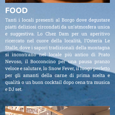
FOOD
Tanti i locali presenti al Borgo dove degustare
piatti deliziosi circondati da un’atmosfera unica
e suggestiva. Lo Chez Dam per un aperitivo
ricercato nel cuore della località, l’Osteria Le
Stalle, dove i sapori tradizionali della montagna
si incontrano nel locale più antico di Prato
Nevoso, il Bocconcino per una pausa pranzo
veloce e salutare, lo Snow Fever, il luogo perfetto
per gli amanti della carne di prima scelta e
qualità o un buon cocktail dopo cena tra musica
e DJ set.