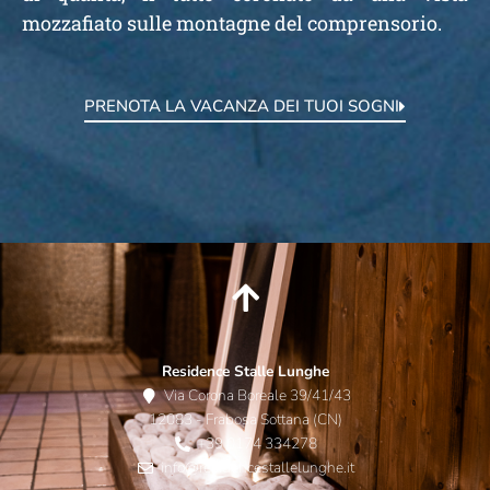
mozzafiato sulle montagne del comprensorio.
PRENOTA LA VACANZA DEI TUOI SOGNI
Residence Stalle Lunghe
Via Corona Boreale 39/41/43
12083 - Frabosa Sottana (CN)
+39 0174 334278
info@residencestallelunghe.it